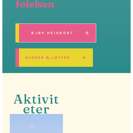
følelsen
KJØP HEISKORT
BAKKER & LØYPER
Aktivit
eter