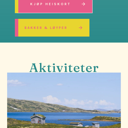
KJØP HEISKORT
BAKKER & LØYPER
Aktiviteter